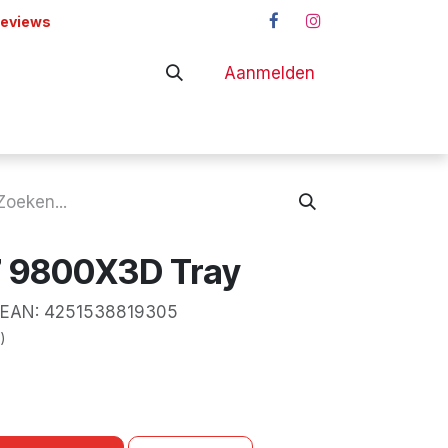
reviews
Aanmelden
adapters
Shop
 9800X3D Tray
AN:
4251538819305
)