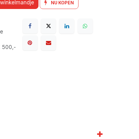
 winkelmandje
NU KOPEN
de
€ 500,-