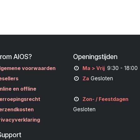
rom AIOS?
Openingstijden
lgemene voorwaarden
M
a
> Vrij
9:30 - 18:00
esellers
Za
Gesloten
nline en offline
erroepingsrecht
Zon- /
Feestdagen
erzendkosten
Gesloten
rivacyverklaring
Support