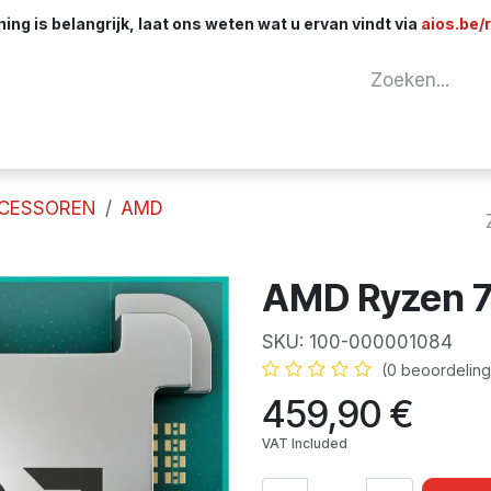
ng is belangrijk, laat ons weten wat u ervan vindt via
aios.be/
tuur
Netwerk
Componenten
Kabels & 
CESSOREN
AMD
AMD Ryzen 7
SKU:
100-000001084
E
(0 beoordeling
459,90
€
VAT Included