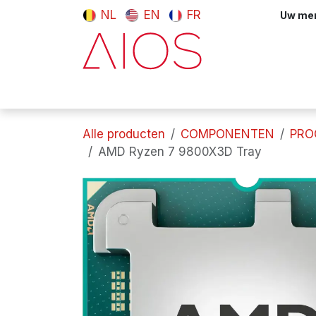
Overslaan naar inhoud
NL
EN
FR
Uw meni
Computers & tablets
Randappara
Alle producten
COMPONENTEN
PRO
AMD Ryzen 7 9800X3D Tray