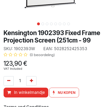
Kensington 1902393 Fixed Frame
Projection Screen (251cm - 99
SKU:
1902393W
EAN:
5028252425353
(0 beoordeling)
123,90
€
VAT Included
In winkelmandje
NU KOPEN
Terms and Conditions