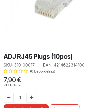
ADJ RJ45 Plugs (10pcs)
SKU:
310-00017
EAN:
4214622314100
(0 beoordeling)
7,90
€
VAT Included