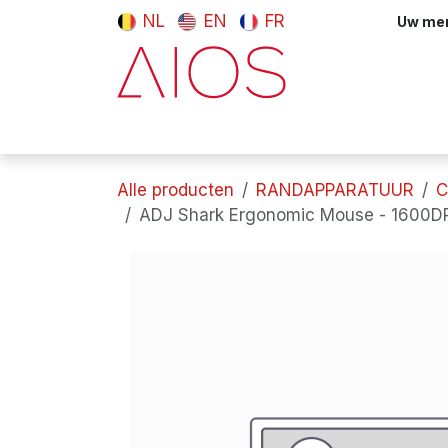
Overslaan naar inhoud
NL
EN
FR
Uw meni
Computers & tablets
Randappara
Alle producten
RANDAPPARATUUR
C
ADJ Shark Ergonomic Mouse - 1600DPI