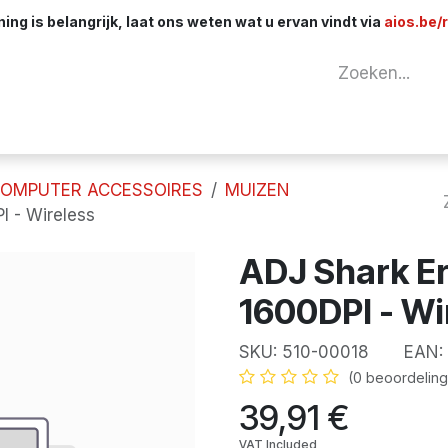
ng is belangrijk, laat ons weten wat u ervan vindt via
aios.be/
tuur
Netwerk
Componenten
Kabels & 
OMPUTER ACCESSOIRES
MUIZEN
 - Wireless
ADJ Shark E
1600DPI - Wi
SKU:
510-00018
EAN:
(0 beoordeling
39,91
€
VAT Included