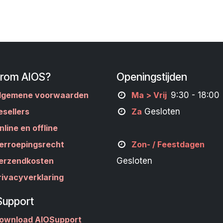
rom AIOS?
Openingstijden
lgemene voorwaarden
M
a
> Vrij
9:30 - 18:00
esellers
Za
Gesloten
nline en offline
erroepingsrecht
Zon- /
Feestdagen
erzendkosten
Gesloten
rivacyverklaring
Support
ownload AIOSupport