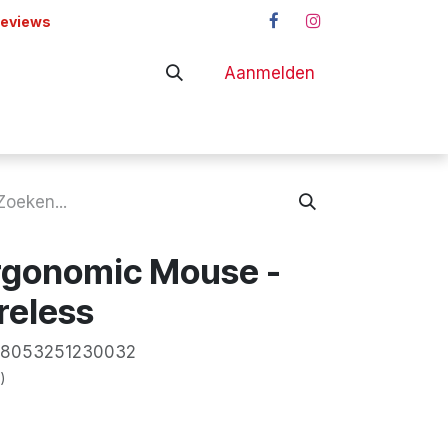
reviews
Aanmelden
adapters
Shop
rgonomic Mouse -
reless
8053251230032
)