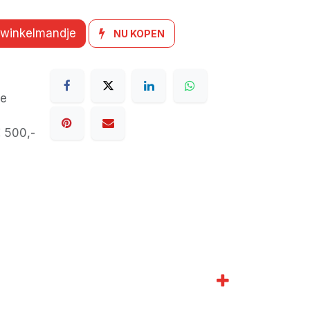
 winkelmandje
NU KOPEN
de
€ 500,-