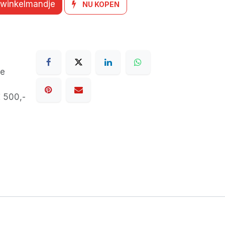
 winkelmandje
NU KOPEN
de
€ 500,-