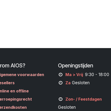
rom AIOS?
Openingstijden
lgemene voorwaarden
M
a
> Vrij
9:30 - 18:00
esellers
Za
Gesloten
nline en offline
erroepingsrecht
Zon- /
Feestdagen
erzendkosten
Gesloten