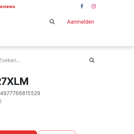
reviews
Aanmelden
adapters
Shop
427XLM
4977766815529
)