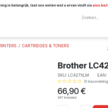
ng is belangrijk, laat ons weten wat u ervan vindt via
aios.be/
tuur
Netwerk
Componenten
Kabels & 
RINTERS
CARTRIDGES & TONERS
Brother LC
SKU:
LC427XLM
EAN:
(0 beoordeling
66,90
€
VAT Included