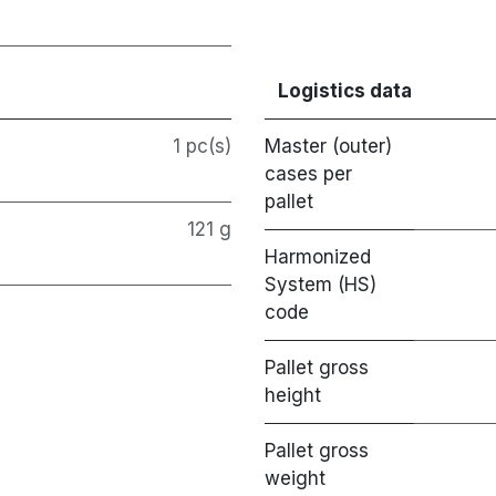
Logistics data
1 pc(s)
Master (outer)
cases per
pallet
121 g
Harmonized
System (HS)
code
Pallet gross
height
Pallet gross
weight