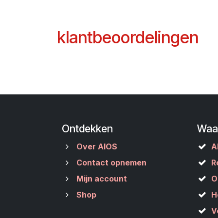
klantbeoordelingen
Ontdekken
Waa
Over AIOS
A
Contact opnemen
R
Mijn account
O
Shop
H
V