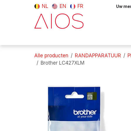
Overslaan naar inhoud
NL
EN
FR
Uw meni
Computers & tablets
Randappara
Alle producten
RANDAPPARATUUR
P
Brother LC427XLM