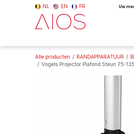
Overslaan naar inhoud
NL
EN
FR
Uw meni
Computers & tablets
Randappara
Alle producten
RANDAPPARATUUR
B
Vogels Projector Plafond Steun 75-1