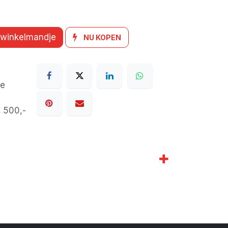
 winkelmandje
NU KOPEN
de
€ 500,-