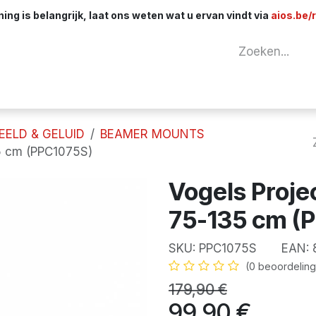
ng is belangrijk, laat ons weten wat u ervan vindt via
aios.be/
tuur
Netwerk
Componenten
Kabels & 
EELD & GELUID
BEAMER MOUNTS
35 cm (PPC1075S)
Vogels Proje
75-135 cm (
SKU:
PPC1075S
EAN:
(0 beoordeling
179,90
€
99,90
€