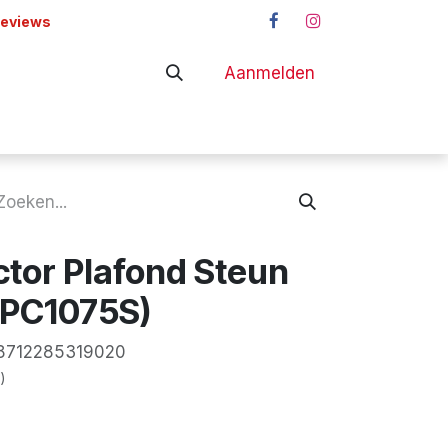
reviews
Aanmelden
adapters
Shop
ctor Plafond Steun
PPC1075S)
8712285319020
)