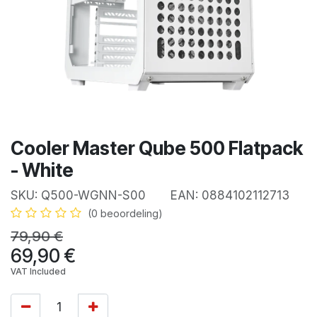
Cooler Master Qube 500 Flatpack
- White
SKU:
Q500-WGNN-S00
EAN:
0884102112713
(0 beoordeling)
79,90
€
69,90
€
VAT Included