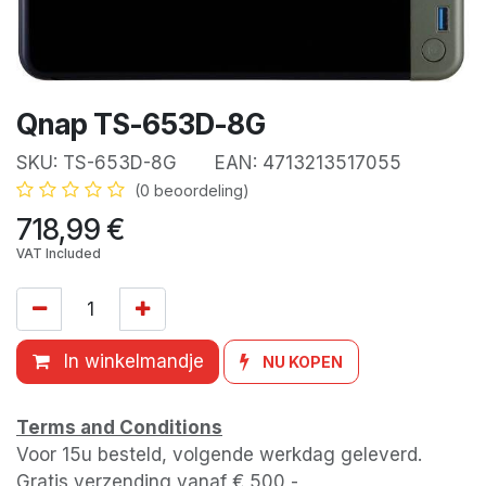
Qnap TS-653D-8G
SKU:
TS-653D-8G
EAN:
4713213517055
(0 beoordeling)
718,99
€
VAT Included
In winkelmandje
NU KOPEN
Terms and Conditions
Voor 15u besteld, volgende werkdag geleverd.
Gratis verzending vanaf € 500,-