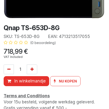
Qnap TS-653D-8G
SKU:
TS-653D-8G
EAN:
4713213517055
(0 beoordeling)
718,99
€
VAT Included
In winkelmandje
NU KOPEN
Terms and Conditions
Voor 15u besteld, volgende werkdag geleverd.
Gratis verzending vanaf € 500,-