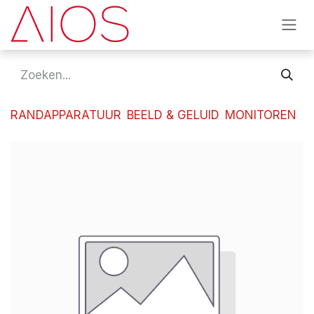
Overslaan naar inhoud
RANDAPPARATUUR
BEELD & GELUID
MONITOREN