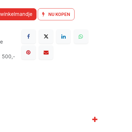
 winkelmandje
NU KOPEN
de
€ 500,-