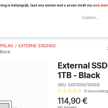
ng is belangrijk, laat ons weten wat u ervan vindt via
aios.be/
tuur
Netwerk
Componenten
Kabels & 
PSLAG
EXTERNE SSD/HDD
 Black
External SSD
1TB - Black
SKU:
SXS1000/1000G
E
(0 beoordeling
114,90
€
VAT Included