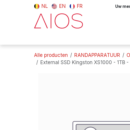
Overslaan naar inhoud
NL
EN
FR
Uw meni
Computers & tablets
Randappara
Alle producten
RANDAPPARATUUR
O
External SSD Kingston XS1000 - 1TB -