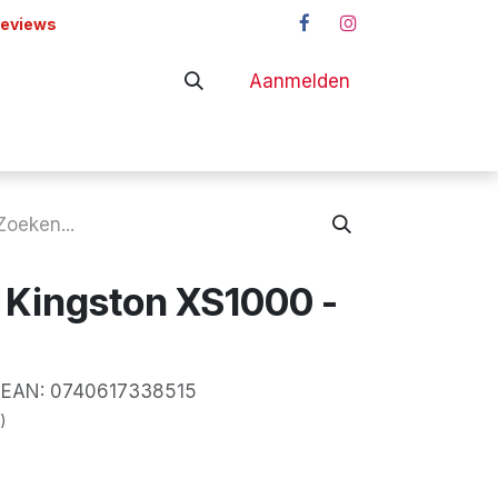
reviews
Aanmelden
adapters
Shop
 Kingston XS1000 -
AN:
0740617338515
)