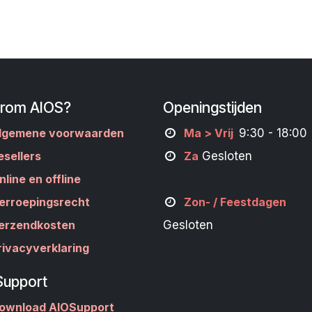
rom AIOS?
Openingstijden
lgemene voorwaarden
M
a
> Vrij
9:30 - 18:00
esellers
Za
Gesloten
nline en offline
erroepingsrecht
Zon- /
Feestdagen
erzendkosten
Gesloten
rivacyverklaring
Support
ownload AIOSupport