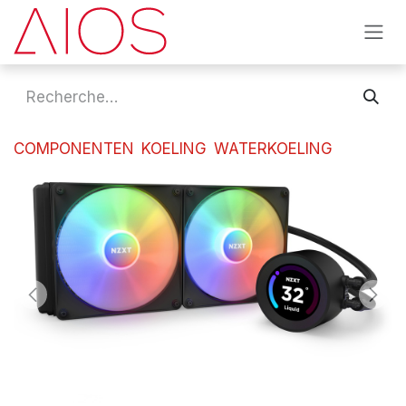
Se rendre au contenu
COMPONENTEN
KOELING
WATERKOELING