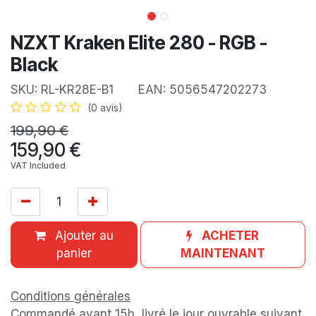
NZXT Kraken Elite 280 - RGB -
Black
SKU:
RL-KR28E-B1
EAN:
5056547202273
(0 avis)
199,90
€
159,90
€
VAT Included
Ajouter au
ACHETER
panier
MAINTENANT
Conditions générales
Commandé avant 15h, livré le jour ouvrable suivant.